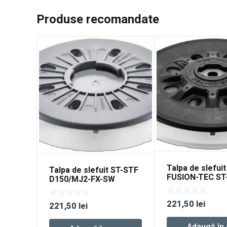
Produse recomandate
Talpa de slefuit
Talpa de slefuit ST-STF
FUSION-TEC ST
D150/MJ2-FX-SW
D150/MJ2-M8-
221,50
lei
221,50
lei
Adaugă în