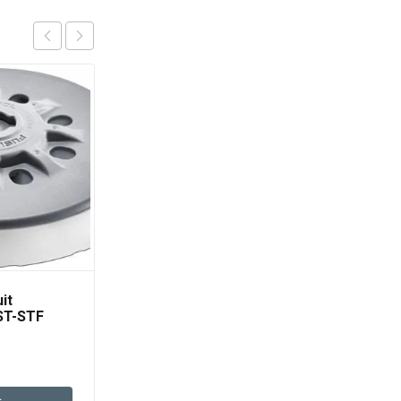
it
Talpa de slefuit ST-STF
ST-STF
D150/MJ2-FX-W-HT
8-SW
221,50
lei