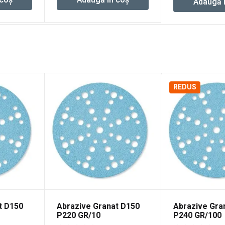
Adaugă 
REDUS
t D150
Abrazive Granat D150
Abrazive Gra
P220 GR/10
P240 GR/100