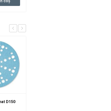
în coș
Adaugă în coș
nat D150
Abrazive Granat D150
P120 GR/100