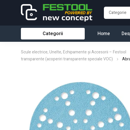
Categorii
Home
Des
Scule electrice, Unelte, Echipamente și Accesorii – Festool
transparente (acoperiri transparente speciale VOC)
Abr