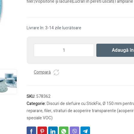
filer.|Vopsitorie şi lăcuire|Lucrari in pereti uscati|Tâmplărie
Livrare în: 3-14 zile lucrătoare
Cantitate
Adaugă în
Abrazive
Granat
D150
Compară
P220
GR/50
SKU:
578362
Categorie:
Discuri de slefuire cu StickFix, Ø 150 mm pent
reparare, filer, straturi de acoperire transparente (acoperi
speciale VOC)