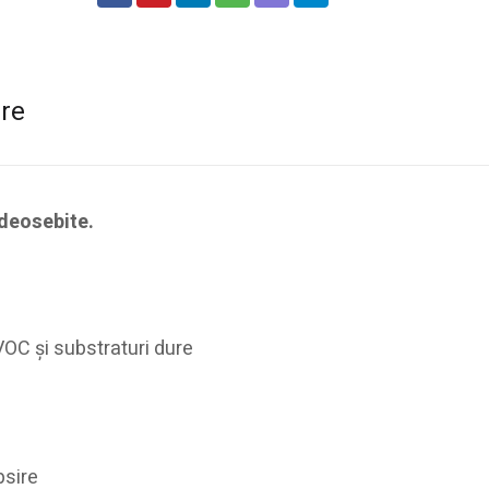
are
 deosebite.
VOC şi substraturi dure
psire