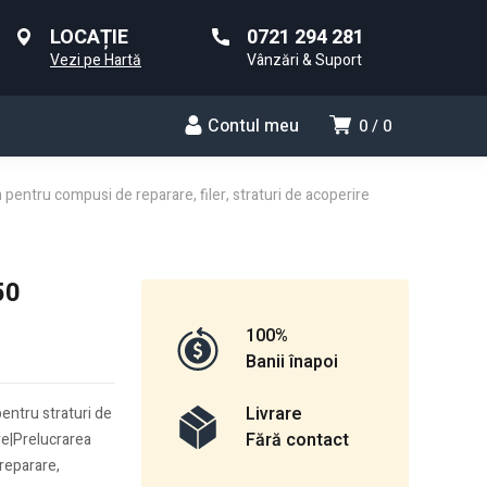
LOCAȚIE
0721 294 281
Vezi pe Hartă
Vânzări & Suport
Contul meu
0
0
 pentru compusi de reparare, filer, straturi de acoperire
50
100%
Banii înapoi
Livrare
ntru straturi de
Fără contact
re|Prelucrarea
 reparare,