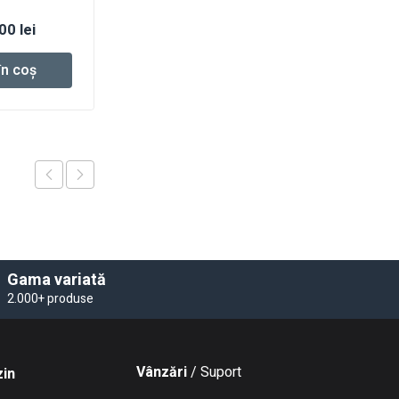
ul
Prețul
,00
lei
321,32
lei
l
curent
în coș
Adaugă în coș
este:
:
240,00 lei.
35 lei.
Gama variată
2.000+ produse
Vânzări
/ Suport
in