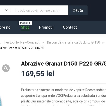
PRODUSE
pre noi
Shop
Promoții
Contact
Festool by NewConcept
Discuri de slefuire cu StickFix, Ø 150 mm
azive Granat D150 P220 GR/50
Abrazive Granat D150 P220 GR/
169,55
lei
Prelucrarea sistemelor moderne de vopsire|Recomandat pe
acoperire transparente VOC|Prelucrarea substraturilor du
plasticului, materialelor compozite, acrilicelor, compusi de