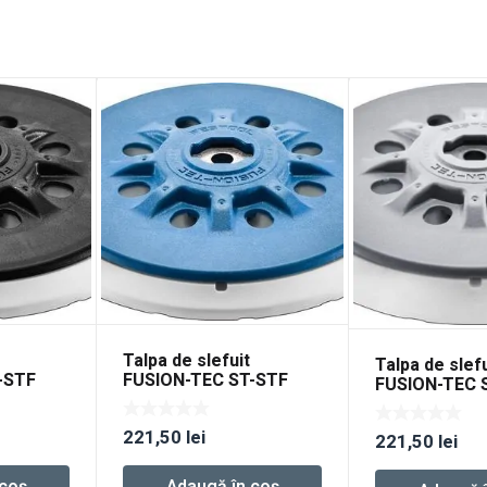
Talpa de slefuit
Talpa de slefu
-STF
FUSION-TEC ST-STF
FUSION-TEC 
W-HT
D150/MJ2-M8-H-HT
D150/MJ2-M
221,50
lei
221,50
lei
 coș
Adaugă în coș