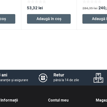
Preț
53,32
lei
240
284,35
lei
iniția
 coș
Adaugă în coș
Adaugă 
a
fost
284,
 ani
Retur
aranție și asigurare
până la 14 de zile
Informații
Contul meu
Magaz