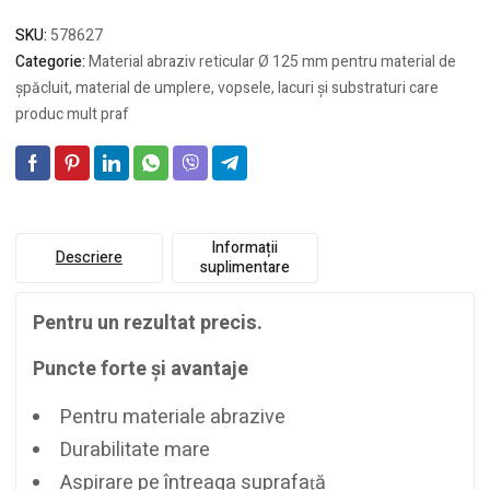
NET/50
SKU:
578627
Categorie:
Material abraziv reticular Ø 125 mm pentru material de
şpăcluit, material de umplere, vopsele, lacuri şi substraturi care
produc mult praf
Informații
Descriere
suplimentare
Pentru un rezultat precis.
Puncte forte şi avantaje
Pentru materiale abrazive
Durabilitate mare
Aspirare pe întreaga suprafaţă