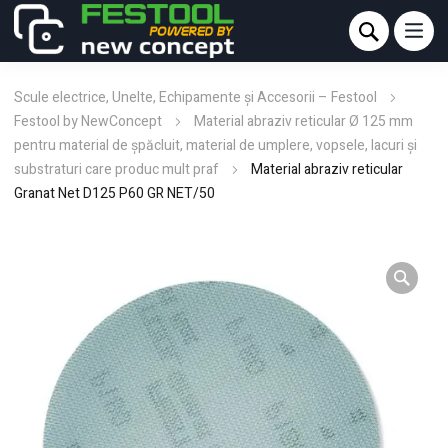
Scule electrice, Unelte, Echipamente și Accesorii – Festool
Festool by NewConcept
Material abraziv reticular Ø 125 mm
pentru material de şpăcluit, material de umplere, vopsele, lacuri şi
substraturi care produc mult praf
Material abraziv reticular
Granat Net D125 P60 GR NET/50