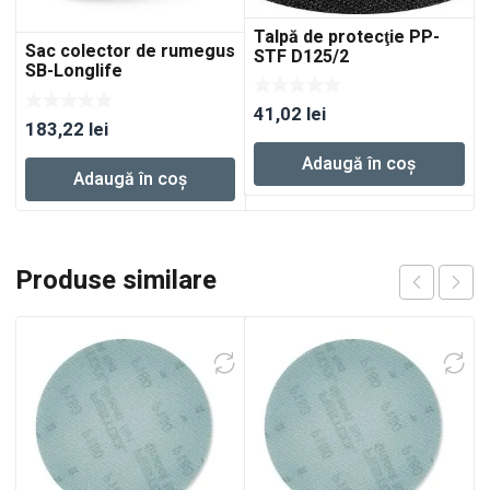
Talpă de protecţie PP-
Sac colector de rumegus
STF D125/2
SB-Longlife
RTS/DTS/ETS
41,02
lei
183,22
lei
Adaugă în coș
Adaugă în coș
Produse similare