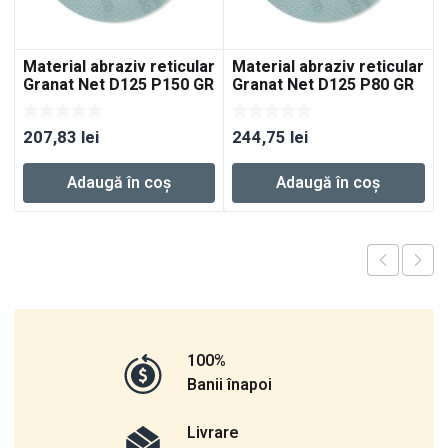
Material abraziv reticular
Material abraziv reticular
Granat Net D125 P150 GR
Granat Net D125 P80 GR
NET/50
NET/50
207,83
lei
244,75
lei
Adaugă în coș
Adaugă în coș
100%
Banii înapoi
Livrare