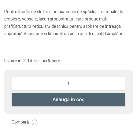
Pentru lucrări de şlefuire pe materiale de şpăcluit, materiale de
umplere, vopsele, lacuri şi substraturi care produc mult
praf|Structură reticulară deschisă pentru aspirare pe întreaga
suprafaţă|Vopsitorie şi lăcuire|Lucrari in pereti uscati|Tâmplărie
Livrare în: 3-14 zile lucrătoare
Cantitate
Material
abraziv
Adaugă în coș
reticular
Granat
Net
D125
Compară
P60
GR