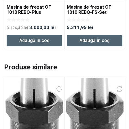
Masina de frezat OF
Masina de frezat OF
1010 REBQ-Plus
1010 REBQ-FS-Set
Prețul
Prețul
3.000,00
lei
5.311,95
lei
3.194,40
lei
inițial
curent
Adaugă în coș
Adaugă în coș
a
este:
fost:
3.000,00 lei.
3.194,40 lei.
Produse similare