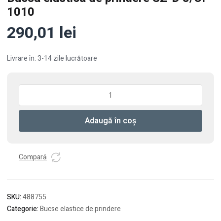
1010
290,01
lei
Livrare în: 3-14 zile lucrătoare
Cantitate
Bucsa
elastica
Adaugă în coș
de
prindere
SZ-
D
Compară
8/OF
1010
SKU:
488755
Categorie:
Bucse elastice de prindere