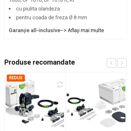
1000, OF 1010, OF 1010 R, KF
cu piulita olandeza
pentru coada de freza Ø 8 mm
Garanţie all-inclusive
–> Aflaţi mai multe
Produse recomandate
REDUS