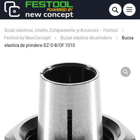
Scule electrice, Unelte, Echipamente și Accesorii – Festool
Festool by NewConcept
Bucse elastice de prindere
Bucsa
elastica de prindere SZ-D 8/OF 1010