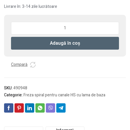
Livrare în: 3-14 zile lucrătoare
Cantitate
Freză
pentru
Adaugă în coș
canale
elicoidale
HS
Spi
Compară
S8
D14/20
SKU:
490948
Categorie:
Freza spiral pentru canale HS cu lama de baza