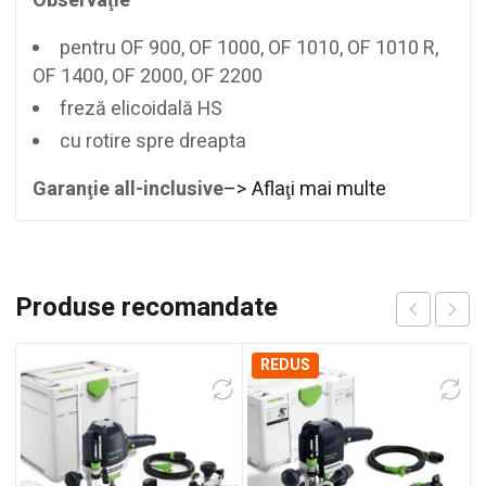
Observaţie
pentru OF 900, OF 1000, OF 1010, OF 1010 R,
OF 1400, OF 2000, OF 2200
freză elicoidală HS
cu rotire spre dreapta
Garanţie all-inclusive
–> Aflaţi mai multe
Produse recomandate
REDUS