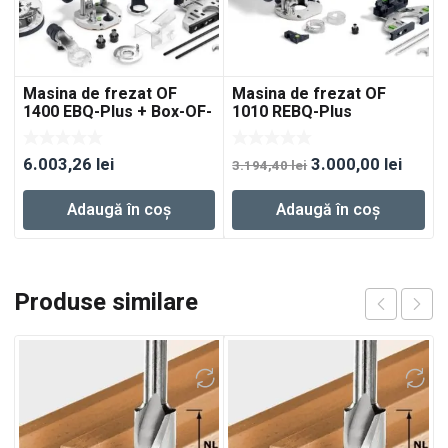
Masina de frezat OF
Masina de frezat OF
1400 EBQ-Plus + Box-OF-
1010 REBQ-Plus
S
Prețul
Prețu
6.003,26
lei
3.000,00
lei
3.194,40
lei
inițial
curen
Adaugă în coș
Adaugă în coș
a
este:
fost:
3.000,
3.194,40 lei.
Produse similare