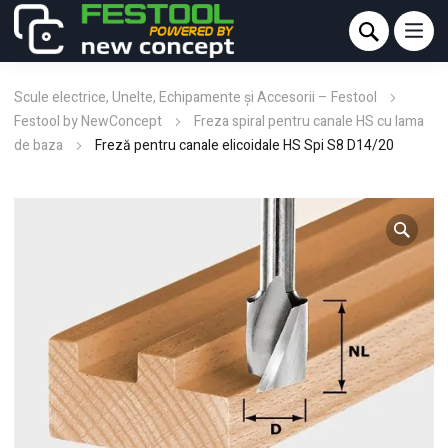
Scule electrice, Unelte, Echipamente și Accesorii – Festool
Festool by NewConcept
Freza spiral pentru canale HS cu lama
de baza
Freză pentru canale elicoidale HS Spi S8 D14/20