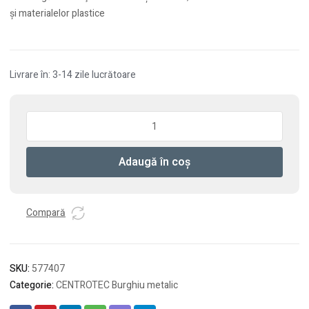
şi materialelor plastice
Livrare în: 3-14 zile lucrătoare
Cantitate
Burghiu
metalic
Adaugă în coș
D8
HSS
CE/3
Compară
SKU:
577407
Categorie:
CENTROTEC Burghiu metalic