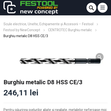
Scule electrice, Unelte, Echipamente și Accesorii – Festool
Festool by NewConcept
CENTROTEC Burghiu metalic
Burghiu metalic D8 HSS CE/3
Burghiu metalic D8 HSS CE/3
246,11
lei
Pentru găurirea oţelurilor aliate şi nealiate, metalelor neferoase moi