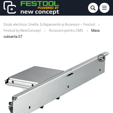
Scule electrice, Unelte, Echipamente și Accesorii – Festool
Festool by NewConcept
Accesorii pentru CMS
Masa
culisanta ST