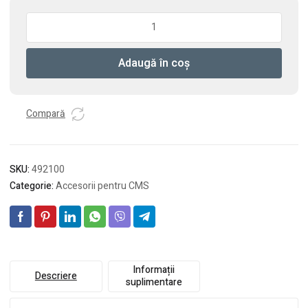
Cantitate
Masa
culisanta
Adaugă în coș
ST
Compară
SKU:
492100
Categorie:
Accesorii pentru CMS
Informații
Descriere
suplimentare