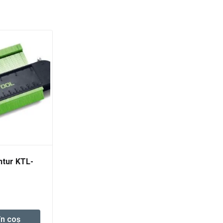
ntur KTL-
în coș