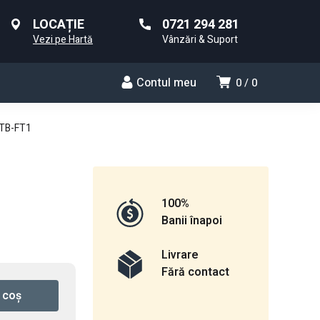
LOCAȚIE
0721 294 281
Vezi pe Hartă
Vânzări & Suport
Contul meu
0
0
 TB-FT1
100%
Banii înapoi
Livrare
Fără contact
 coș