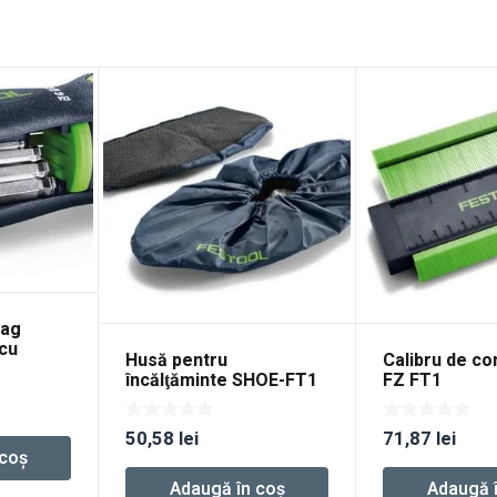
eag
 cu
Husă pentru
Calibru de co
elnita
încălţăminte SHOE-FT1
FZ FT1
50,58
lei
71,87
lei
 coș
Adaugă în coș
Adaugă 