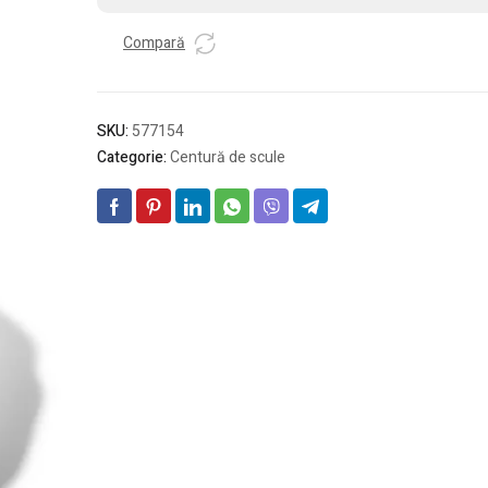
scule
Compară
TB-
FT1
SKU:
577154
Categorie:
Centură de scule