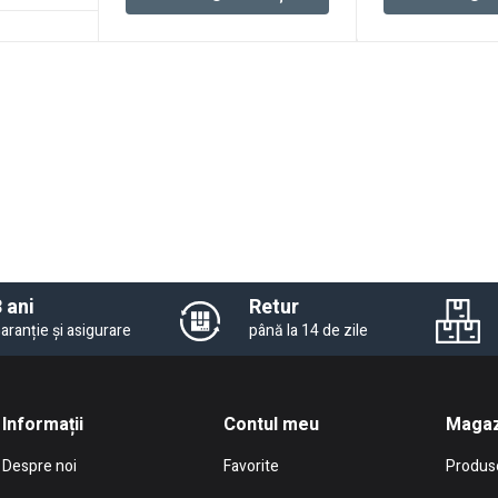
 ani
Retur
aranție și asigurare
până la 14 de zile
Informații
Contul meu
Magaz
Despre noi
Favorite
Produs