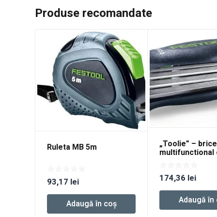
Produse recomandate
„Toolie” – bric
Ruleta MB 5m
multifunctional
capete de surub
TO-FT1
174,36
lei
93,17
lei
Adaugă în
Adaugă în coș