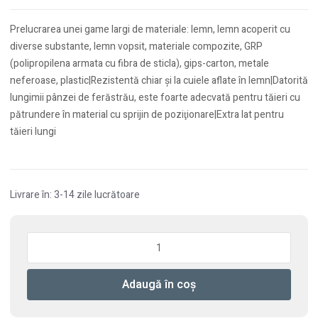
Prelucrarea unei game largi de materiale: lemn, lemn acoperit cu
diverse substante, lemn vopsit, materiale compozite, GRP
(polipropilena armata cu fibra de sticla), gips-carton, metale
neferoase, plastic|Rezistentă chiar şi la cuiele aflate în lemn|Datorită
lungimii pânzei de ferăstrău, este foarte adecvată pentru tăieri cu
pătrundere în material cu sprijin de poziţionare|Extra lat pentru
tăieri lungi
Livrare în: 3-14 zile lucrătoare
Cantitate
Panza
universala
Adaugă în coș
de
ferastrau
USB