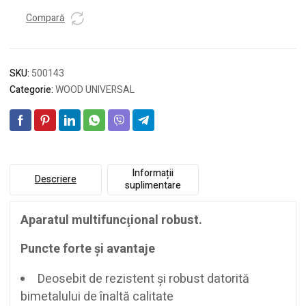
78/32/Bi
Compară
5x
SKU:
500143
Categorie:
WOOD UNIVERSAL
Informații
Descriere
suplimentare
Aparatul multifuncţional robust.
Puncte forte şi avantaje
Deosebit de rezistent şi robust datorită
bimetalului de înaltă calitate