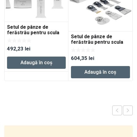
Setul de pânze de
ferăstrău pentru scula
Setul de pânze de
electrică oscilatoare
ferăstrău pentru scula
multifuncţională OSC-
electrică oscilatoare
492,23
lei
SORT/5
multifuncţională SYS3 S
604,35
lei
76-OSC-SORT/7
Adaugă în coș
Adaugă în coș