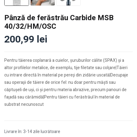
Pânză de ferăstrău Carbide MSB
40/32/HM/OSC
200,99
lei
Pentru tăierea coplanară a cuielor, şuruburilor călite (SPAX) şi a
altor profilelor metalice, de exemplu, tije filetate sau colţare|Tăieri
cu intrare directă în material pe pereţi din zidărie uscată|Decupaje
sau operaţii de tăiere de orice fel: nu doar pentru măşti sau
căptuşeli de uşi, ci şi pentru materia abrazive, precum panouri de
faţadă sau cărămidă|Pentru tăieri cu ferăstrăul în material de
substrat necunoscut
Livrare în: 3-14 zile lucrătoare