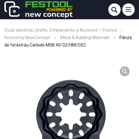
Scule electrice, Unelte, Echipamente și Accesorii – Festool
Festool by NewConcept
Metal & Building Materials
Pânză
de ferăstrău Carbide MSB 40/32/HM/OSC