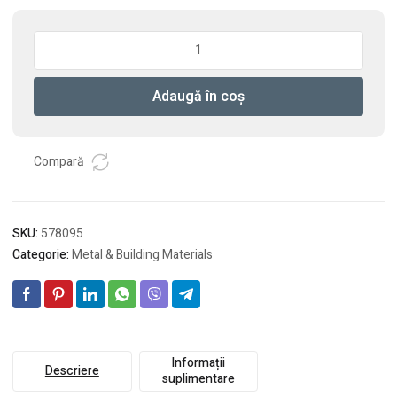
Cantitate
Pânză
de
Adaugă în coș
ferăstrău
Carbide
MSB
40/32/HM/OSC
Compară
SKU:
578095
Categorie:
Metal & Building Materials
Informații
Descriere
suplimentare