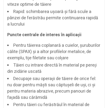
viteze optime de tăiere
Rapid: schimbarea uşoară şi fără scule a
pânzei de ferăstrău permite continuarea rapidă
a lucrului
Puncte centrale de interes în aplicaţii
Pentru tăierea coplanară a cuielor, şuruburilor
călite (SPAX) şi a altor profilelor metalice, de
exemplu, tije filetate sau colţare
Tăieri cu intrare directă în material pe pereţi
din zidărie uscată
Decupaje sau operaţii de tăiere de orice fel:
nu doar pentru măşti sau căptuşeli de uşi, ci şi
pentru materia abrazive, precum panouri de
faţadă sau cărămidă
Pentru tăieri cu ferăstrăul în material de