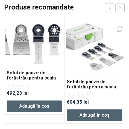
Produse recomandate
Setul de pânze de
ferăstrău pentru scula
Setul de pânze de
electrică oscilatoare
ferăstrău pentru scula
multifuncţională OSC-
electrică oscilatoare
492,23
lei
SORT/5
multifuncţională SYS3 S
604,35
lei
76-OSC-SORT/7
Adaugă în coș
Adaugă în coș