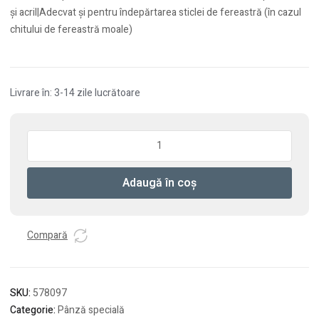
şi acril|Adecvat şi pentru îndepărtarea sticlei de fereastră (în cazul
chitului de fereastră moale)
Livrare în: 3-14 zile lucrătoare
Cantitate
Cuţit
de
Adaugă în coș
tăiere
din
silicon
SSM
Compară
70/OSC/3
SKU:
578097
Categorie:
Pânză specială