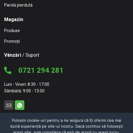
Parolă pierdută
Magazin
Produse
Promoții
Vânzări
/ Suport
0721 294 281
Luni - Vineri: 8:30 - 17:00
Sâmbătă: 9:00 - 13:00
Folosim cookie-uri pentru a ne asigura că îți oferim cea mai
bună experiență pe site-ul nostru. Dacă continui să folosești
© 2026 NC Concept – NEW CONCEPT HOME FURNITURE SRL
acest site, vom considera că ești de acord cu acest lucru.