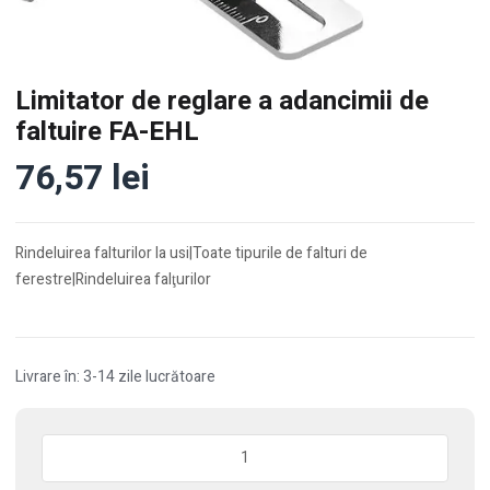
Limitator de reglare a adancimii de
faltuire FA-EHL
76,57
lei
Rindeluirea falturilor la usi|Toate tipurile de falturi de
ferestre|Rindeluirea falţurilor
Livrare în: 3-14 zile lucrătoare
Cantitate
Limitator