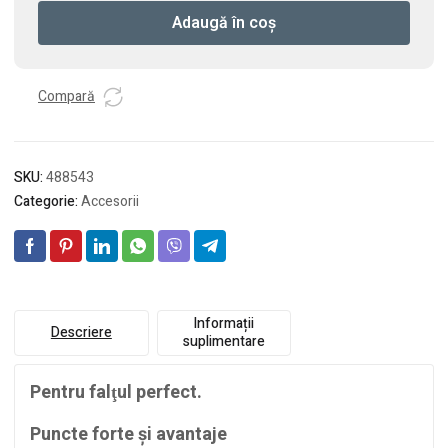
de
Adaugă în coș
reglare
a
adancimii
de
Compară
faltuire
FA-
EHL
SKU:
488543
Categorie:
Accesorii
Informații
Descriere
suplimentare
Pentru falţul perfect.
Puncte forte şi avantaje