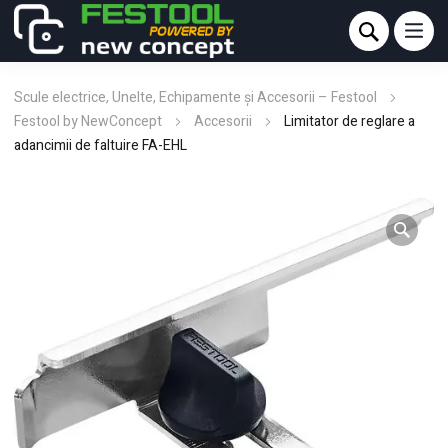
Scule electrice, Unelte, Echipamente și Accesorii – Festool
Festool by NewConcept
Accesorii
Limitator de reglare a
adancimii de faltuire FA-EHL