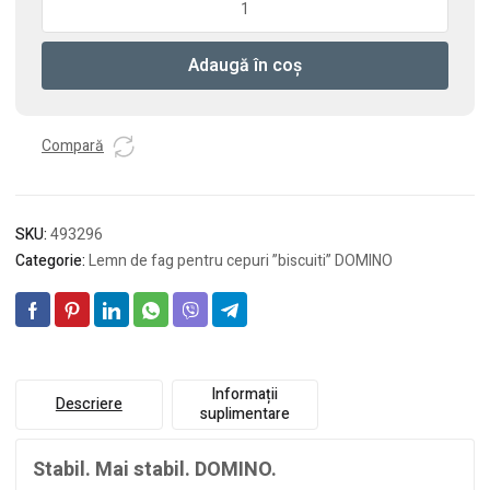
Cepuri
din
Adaugă în coș
lemn
de
fag
DOMINO
Compară
D
5x30/1800
BU
SKU:
493296
Categorie:
Lemn de fag pentru cepuri ”biscuiti” DOMINO
Informații
Descriere
suplimentare
Stabil. Mai stabil. DOMINO.