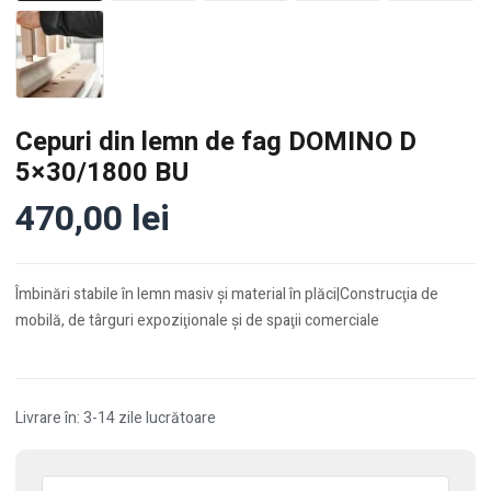
Cepuri din lemn de fag DOMINO D
5×30/1800 BU
470,00
lei
Îmbinări stabile în lemn masiv şi material în plăci|Construcţia de
mobilă, de târguri expoziţionale şi de spaţii comerciale
Livrare în: 3-14 zile lucrătoare
Cantitate