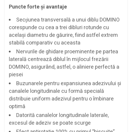
Puncte forte şi avantaje
Secţiunea transversală a unui diblu DOMINO
corespunde cu cea a trei dibluri rotunde cu
acelaşi diametru de găurire, fiind astfel extrem
stabilă comparativ cu aceasta
Nervurile de ghidare proeminente pe partea
laterală centrează diblul în mijlocul frezării
DOMINO, asigurând, astfel, o aliniere perfectă a
piesei
Buzunarele pentru expansiunea adezivului şi
canalele longitudinale cu formă specială
distribuie uniform adezivul pentru o îmbinare
optimă
Datorită canalelor longitudinale laterale,
excesul de adeziv se poate scurge
Efect antirotatie 100% cu primul ”biscuite”