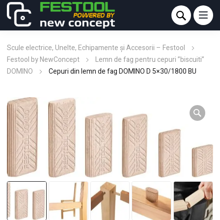
Scule electrice, Unelte, Echipamente și Accesorii – Festool
Festool by NewConcept
Lemn de fag pentru cepuri ”biscuiti”
DOMINO
Cepuri din lemn de fag DOMINO D 5×30/1800 BU