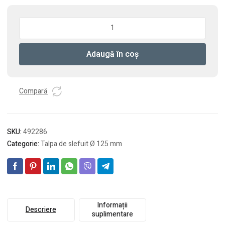
Cantitate
Talpa
de
Adaugă în coș
slefuit
ST-
STF
125/8-
Compară
M8-
J
W-
SKU:
492286
HT
Categorie:
Talpa de slefuit Ø 125 mm
Informații
Descriere
suplimentare