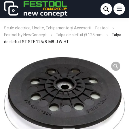
Scule electrice, Unelte, Echipamente și Accesorii – Festool
Festool by NewConcept
Talpa de slefuit Ø 125 mm
Talpa
de slefuit ST-STF 125/8-M8-J W-HT