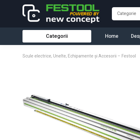
Categorii
Home
Des
Scule electrice, Unelte, Echipamente și Accesorii – Festool