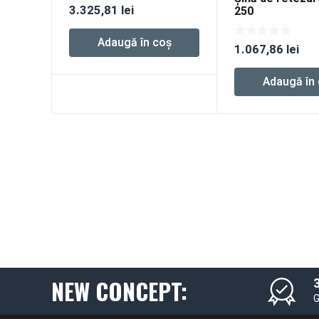
3.325,81
lei
250
Adaugă în coș
1.067,86
lei
Adaugă în
NEW CONCEPT:
3
G