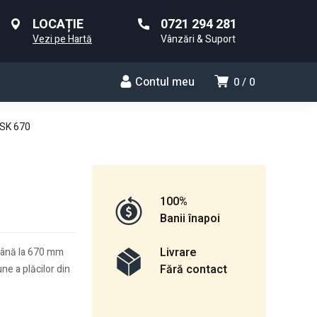
LOCAȚIE
0721 294 281
Vezi pe Hartă
Vânzări & Suport
Contul meu
0
0
FSK 670
100%
Banii înapoi
Livrare
 până la 670 mm
Fără contact
e a plăcilor din