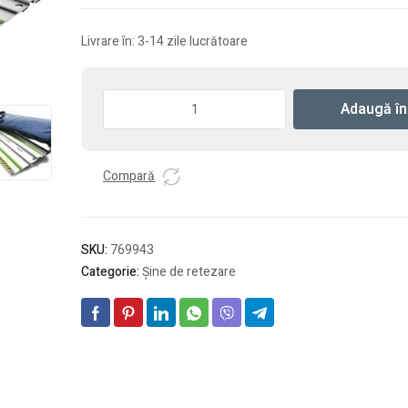
Livrare în: 3-14 zile lucrătoare
Cantitate
Adaugă în
Şină
de
retezare
Compară
FSK
670
SKU:
769943
Categorie:
Şine de retezare