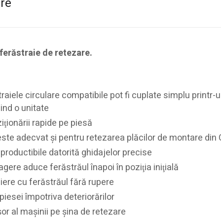
are
 ferăstraie de retezare.
raiele circulare compatibile pot fi cuplate simplu printr-
ind o unitate
iţionării rapide pe piesă
este adecvat şi pentru retezarea plăcilor de montare din
productibile datorită ghidajelor precise
gere aduce ferăstrăul înapoi în poziţia iniţială
ăiere cu ferăstrăul fără rupere
iesei împotriva deteriorărilor
or al maşinii pe şina de retezare