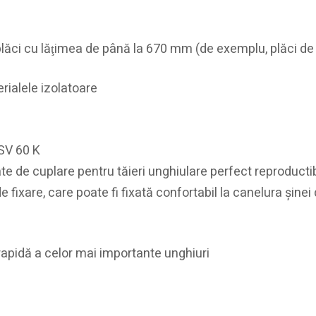
plăci cu lăţimea de până la 670 mm (de exemplu, plăci de
rialele izolatoare
TSV 60 K
te de cuplare pentru tăieri unghiulare perfect reproductib
 fixare, care poate fi fixată confortabil la canelura şinei
 rapidă a celor mai importante unghiuri