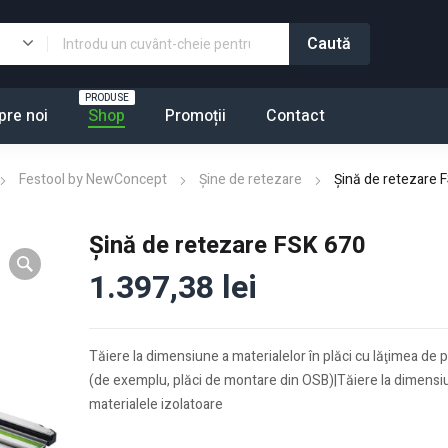
PRODUSE
pre noi
Shop
Promoții
Contact
Festool by NewConcept
Şine de retezare
Şină de retezare 
Şină de retezare FSK 670
1.397,38
lei
Tăiere la dimensiune a materialelor în plăci cu lăţimea de
(de exemplu, plăci de montare din OSB)|Tăiere la dimensiun
materialele izolatoare