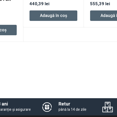
440,39
lei
555,39
lei
Adaugă în coș
Adaugă 
 coș
 ani
Retur
aranție și asigurare
până la 14 de zile