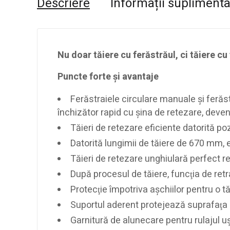
Descriere
Informații supliment
Nu doar tăiere cu ferăstrăul, ci tăiere cu
Puncte forte şi avantaje
Ferăstraiele circulare manuale şi ferăst
închizător rapid cu şina de retezare, deven
Tăieri de retezare eficiente datorită poz
Datorită lungimii de tăiere de 670 mm, 
Tăieri de retezare unghiulară perfect re
După procesul de tăiere, funcţia de retra
Protecţie împotriva aşchiilor pentru o t
Suportul aderent protejează suprafaţa p
Garnitură de alunecare pentru rulajul uş