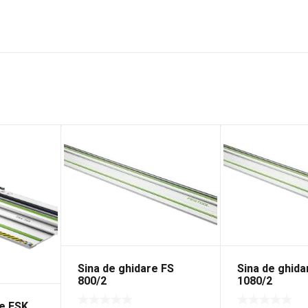
Sina de ghidare FS
Sina de ghida
800/2
1080/2
re FSK