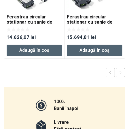
Ferastrau circular
Ferastrau circular
stationar cu sanie de
stationar cu sanie de
glisare KAPEX KS 120
glisare KAPEX KS 120
REB-Set-UG
REB-Set-MFT
14.626,07
lei
15.694,81
lei
Adaugă în coș
Adaugă în coș
100%
Banii înapoi
Livrare