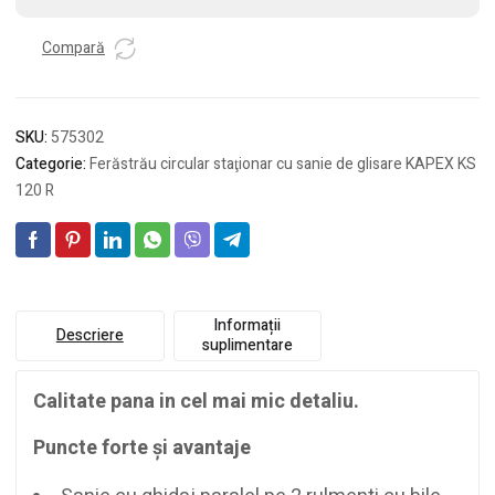
sanie
de
Compară
glisare
KAPEX
KS
SKU:
575302
120
REB
Categorie:
Ferăstrău circular staţionar cu sanie de glisare KAPEX KS
120 R
Informații
Descriere
suplimentare
Calitate pana in cel mai mic detaliu.
Puncte forte şi avantaje