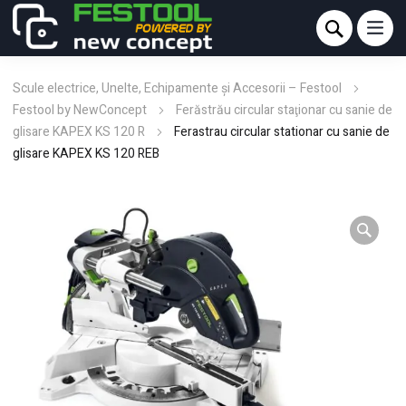
Scule electrice, Unelte, Echipamente și Accesorii – Festool
Festool by NewConcept
Ferăstrău circular staţionar cu sanie de
glisare KAPEX KS 120 R
Ferastrau circular stationar cu sanie de
glisare KAPEX KS 120 REB