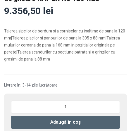
9.356,50
lei
Taierea sipcilor de bordura si a corniselor cu inaltime de pana la 120
mm|Taierea placilor si panourilor de pana la 305 x 88 mm|Taierea
mulurilor coroana de pana la 168 mm in pozitia lor originala pe
perete|Taierea scandurilor cu sectiune patrata si a grinzilor cu
grosimi de pana la 88 mm
Livrare în: 3-14 zile lucrătoare
Cantitate
Ferastrau
circular
Adaugă în coș
stationar
cu