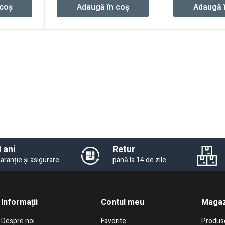
 coș
Adaugă în coș
Adaugă 
a
fos
3.4
 ani
Retur
aranție și asigurare
până la 14 de zile
Informații
Contul meu
Magaz
Despre noi
Favorite
Produs