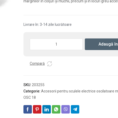
marginilor în colţuri şi muchii, precum şi în locuri greu acce
Livrare în: 3-14 zile lucrătoare
Cantitate
Adaugă în
Limitator
de
reglare
Compară
a
adancimii
OSC-
TA
SKU:
203255
Categorie:
Accesorii pentru sculele electrice oscilatoare m
OSC 18