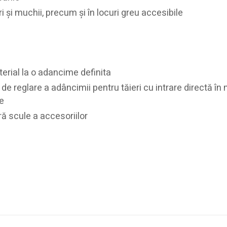
ri şi muchii, precum şi în locuri greu accesibile
terial la o adancime definita
 de reglare a adâncimii pentru tăieri cu intrare directă în 
te
ă scule a accesoriilor