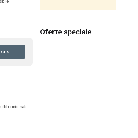
sibile
Oferte speciale
 coș
ultifuncţionale