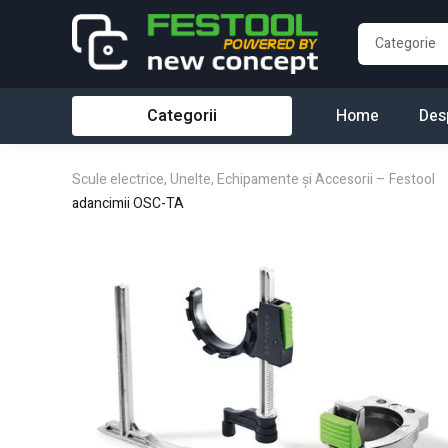
Categorii
Home
Des
Scule electrice, Unelte, Echipamente și Accesorii – Festool
adancimii OSC-TA