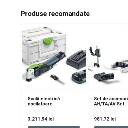
Produse recomandate
Sculă electrică
Set de accesor
oscilatoare
AH/TA/AV-Set
multifuncţională cu
acumulator VECTURO
3.211,54
lei
981,72
lei
OSC 18 HPC 4,0 EI-Plus