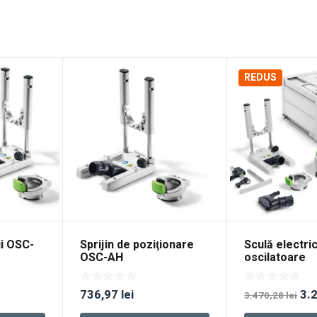
REDUS
ii OSC-
Sprijin de poziţionare
Sculă electri
OSC-AH
oscilatoare
multifuncţion
acumulator 
Pre
736,97
lei
3.
OSC 18 E-Bas
3.470,28
lei
iniț