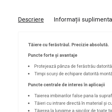
Descriere
Informații supliment
Tăiere cu ferăstrăul. Precizie absolută.
Puncte forte şi avantaje
Protejează pânza de ferăstrău datorită 
Timpi scurţi de echipare datorită montă
Puncte centrale de interes în aplicaţii
Taierea imbinarilor false pana la supra
Tăieri cu intrare directă în material şi
Tăierea la lungime a şipcilor de toate ti