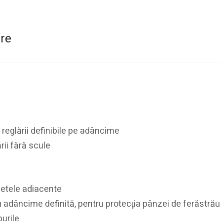
are
reglării definibile pe adâncime
rii fără scule
fetele adiacente
 cu adâncime definită, pentru protecţia pânzei de ferăstrău
purile