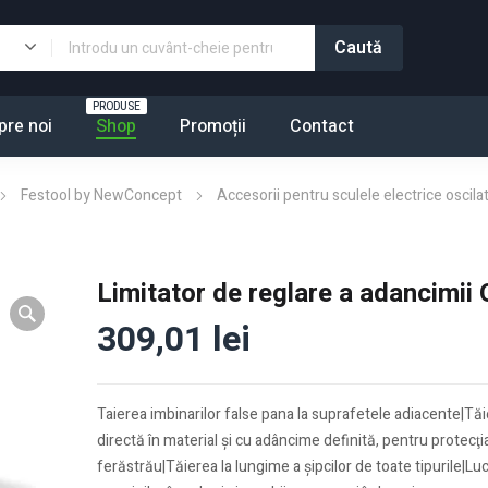
PRODUSE
pre noi
Shop
Promoții
Contact
Festool by NewConcept
Accesorii pentru sculele electrice oscil
Limitator de reglare a adancimii
309,01
lei
Taierea imbinarilor false pana la suprafetele adiacente|Tăie
directă în material şi cu adâncime definită, pentru protecţ
ferăstrău|Tăierea la lungime a şipcilor de toate tipurile|Lu