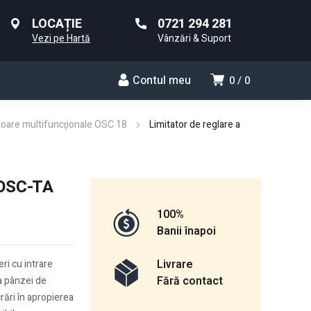
LOCAȚIE
0721 294 281
Vezi pe Hartă
Vânzări & Suport
Contul meu
0
0
atoare multifuncţionale OSC 18
Limitator de reglare a
 OSC-TA
100%
Banii înapoi
Livrare
ri cu intrare
Fără contact
ia pânzei de
crări în apropierea