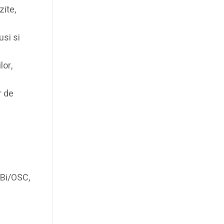
zite,
usi si
lor,
r de
/Bi/OSC,