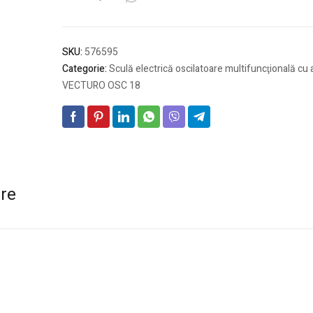
cu
acumulator
VECTURO
SKU:
576595
OSC
Categorie:
Sculă electrică oscilatoare multifuncţională cu
18
VECTURO OSC 18
HPC
4,0
EI-
Plus
are