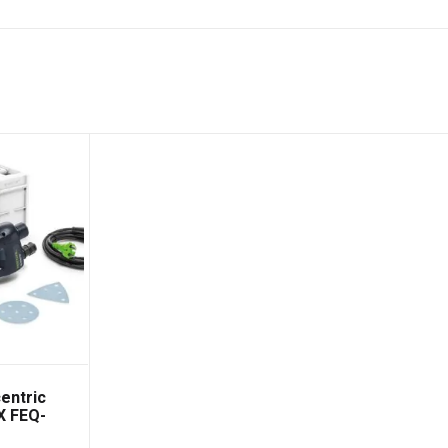
centric
X FEQ-