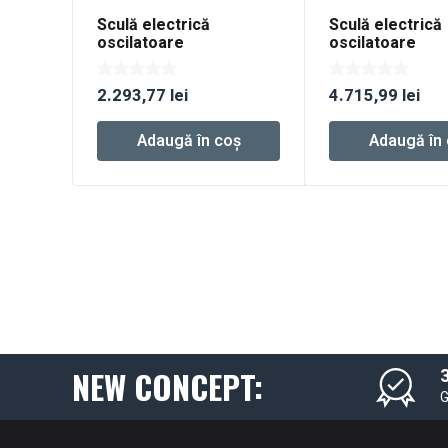
Sculă electrică
Sculă electrică
oscilatoare
oscilatoare
multifuncţională cu
multifuncţional
acumulator VECTURO
acumulator VE
2.293,77
lei
4.715,99
lei
OSC 18 E-Basic
OSC 18 HPC 4,0
Adaugă în coș
Adaugă în
NEW CONCEPT:
3
G