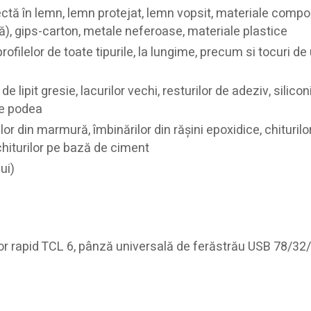
rectă în lemn, lemn protejat, lemn vopsit, materiale compo
ă), gips-carton, metale neferoase, materiale plastice
profilelor de toate tipurile, la lungime, precum si tocuri de 
 lipit gresie, lacurilor vechi, resturilor de adeziv, siliconi
pe podea
or din marmură, îmbinărilor din răşini epoxidice, chiturilo
 chiturilor pe bază de ciment
ui)
or rapid TCL 6, pânză universală de ferăstrău USB 78/32