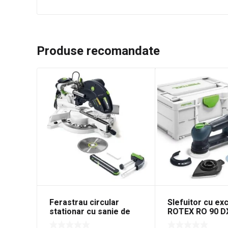
Produse recomandate
Ferastrau circular
Slefuitor cu ex
stationar cu sanie de
ROTEX RO 90 D
glisare KAPEX KS 120
Plus