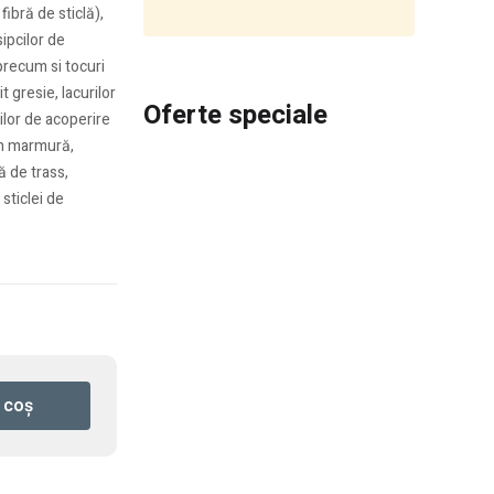
ibră de sticlă),
ipcilor de
 precum si tocuri
t gresie, lacurilor
Oferte speciale
rilor de acoperire
in marmură,
ă de trass,
sticlei de
 coș