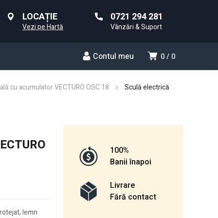
LOCAȚIE
0721 294 281
Vezi pe Hartă
Vânzări & Suport
Contul meu
0
0
ională cu acumulator VECTURO OSC 18
Sculă electrică
 VECTURO
100%
Banii înapoi
Livrare
Fără contact
protejat, lemn