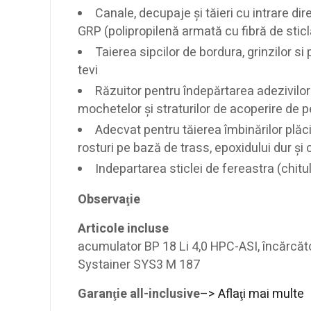
Canale, decupaje şi tăieri cu intrare di
GRP (polipropilenă armată cu fibră de sticl
Taierea sipcilor de bordura, grinzilor si 
tevi
Răzuitor pentru îndepărtarea adezivilor de
mochetelor şi straturilor de acoperire de 
Adecvat pentru tăierea îmbinărilor plăcil
rosturi pe bază de trass, epoxidului dur şi
Indepartarea sticlei de fereastra (chitul
Observaţie
Articole incluse
acumulator BP 18 Li 4,0 HPC-ASI, încărcăt
Systainer SYS3 M 187
Garanţie all-inclusive
–> Aflaţi mai multe