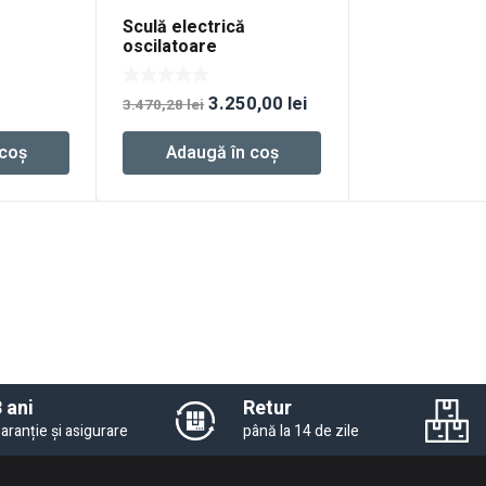
Sculă electrică
oscilatoare
ă cu
multifuncţională cu
CTURO
acumulator VECTURO
Prețul
Prețul
3.250,00
lei
 EI-Set
OSC 18 E-Basic-Set
3.470,28
lei
inițial
curent
 coș
Adaugă în coș
a
este:
fost:
3.250,00 lei.
3.470,28 lei.
 ani
Retur
aranție și asigurare
până la 14 de zile