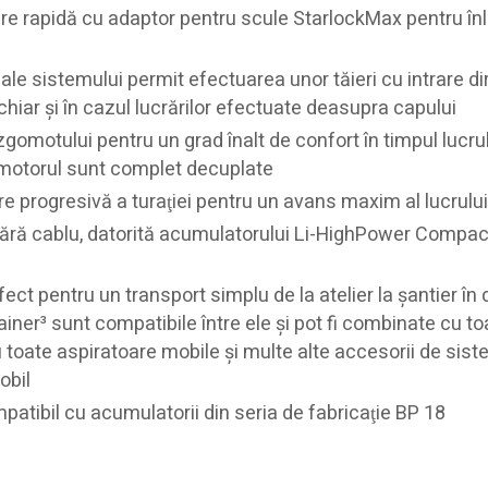
e rapidă cu adaptor pentru scule StarlockMax pentru în
 ale sistemului permit efectuarea unor tăieri cu intrare di
chiar şi în cazul lucrărilor efectuate deasupra capului
 zgomotului pentru un grad înalt de confort în timpul lucrul
şi motorul sunt complet decuplate
re progresivă a turaţiei pentru un avans maxim al lucrului
fără cablu, datorită acumulatorului Li-HighPower Compac
fect pentru un transport simplu de la atelier la şantier în
iner³ sunt compatibile între ele şi pot fi combinate cu to
 toate aspiratoare mobile şi multe alte accesorii de sist
obil
patibil cu acumulatorii din seria de fabricaţie BP 18