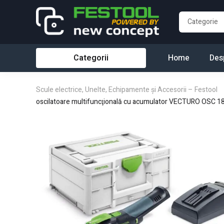
Categorii
Home
Des
Scule electrice, Unelte, Echipamente și Accesorii – Festool
oscilatoare multifuncţională cu acumulator VECTURO OSC 18