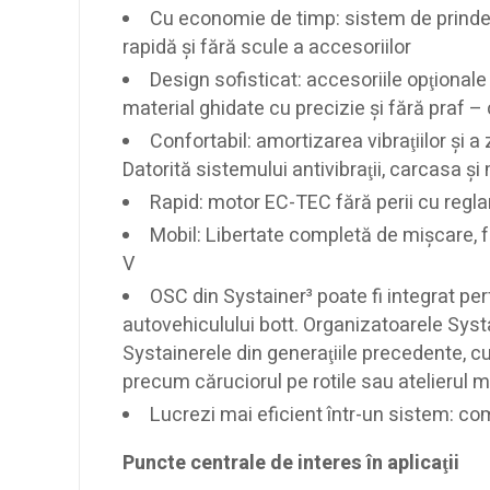
Cu economie de timp: sistem de prinder
rapidă şi fără scule a accesoriilor
Design sofisticat: accesoriile opţionale
material ghidate cu precizie şi fără praf – 
Confortabil: amortizarea vibraţiilor şi a
Datorită sistemului antivibraţii, carcasa 
Rapid: motor EC-TEC fără perii cu regla
Mobil: Libertate completă de mişcare, 
V
OSC din Systainer³ poate fi integrat per
autovehiculului bott. Organizatoarele Systa
Systainerele din generaţiile precedente, cu
precum căruciorul pe rotile sau atelierul m
Lucrezi mai eficient într-un sistem: com
Puncte centrale de interes în aplicaţii