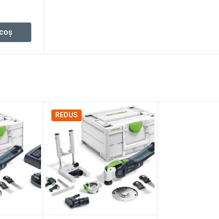
 coș
REDUS