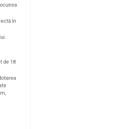
locuirea
rectă în
ui.
t de 18
 dotarea
ate
em,