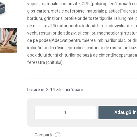
vopsit, materiale compozite, GRP (polipropilenă armată cu f
gips-carton, metale neferoase, materiale plastice|Taierea s
bordura, grinzilor si profilelor de toate tipurile, la lungime,
de usi si tevi|Răzuitor pentru îndepărtarea adezivilor de lipi
vechi, resturilor de adeziv, siliconilor, mochetelor şi stratu
de pe podea|Adecvat pentru tăierea îmbinărilor plăcilor d
îmbinărilor din răşini epoxidice, chiturilor de rosturi pe baz
epoxidului dur şi chiturilor pe bază de ciment|Indepartarea 
fereastra (chitului)
Livrare în: 3-14 zile lucrătoare
Cantitate
Adaugă în
Sculă
electrică
oscilatoare
Compară
multifuncţională