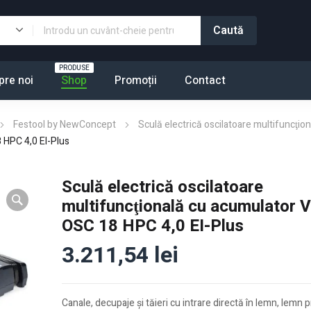
PRODUSE
pre noi
Shop
Promoții
Contact
Festool by NewConcept
Sculă electrică oscilatoare multifuncţ
 HPC 4,0 EI-Plus
Sculă electrică oscilatoare
multifuncţională cu acumulator
OSC 18 HPC 4,0 EI-Plus
3.211,54
lei
Canale, decupaje şi tăieri cu intrare directă în lemn, lemn 