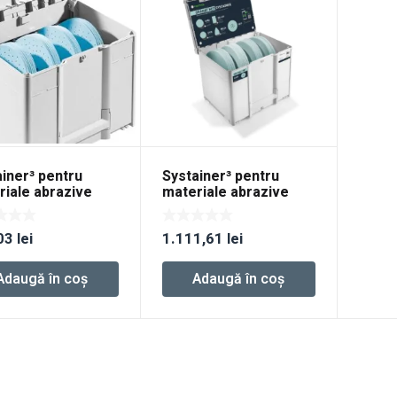
iner³ pentru
Systainer³ pentru
riale abrazive
materiale abrazive
at D225 GR SYS
Granat Net D225 GR
NET SYS
03
lei
1.111,61
lei
Adaugă în coș
Adaugă în coș