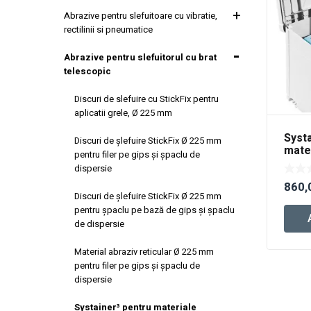
Abrazive pentru slefuitoare cu vibratie,
rectilinii si pneumatice
Abrazive pentru slefuitorul cu brat
telescopic
Discuri de slefuire cu StickFix pentru
aplicatii grele, Ø 225 mm
Systa
Discuri de şlefuire StickFix Ø 225 mm
mate
pentru filer pe gips şi şpaclu de
Gran
dispersie
860,
Discuri de şlefuire StickFix Ø 225 mm
pentru şpaclu pe bază de gips şi şpaclu
de dispersie
Material abraziv reticular Ø 225 mm
pentru filer pe gips şi şpaclu de
dispersie
Systainer³ pentru materiale