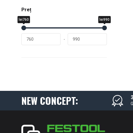
Preț
lei760
lei990
-
NEW CONCEPT:
3
G