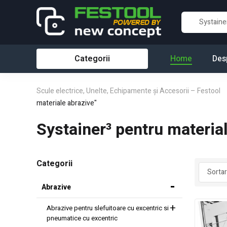
Categorii
Home
Des
Scule electrice, Unelte, Echipamente și Accesorii – Festool
materiale abrazive"
Systainer³ pentru materia
Categorii
Abrazive
Abrazive pentru slefuitoare cu excentric si
pneumatice cu excentric