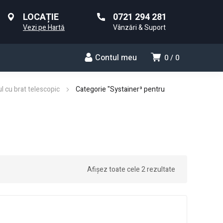
LOCAȚIE
0721 294 281
Vezi pe Hartă
Vânzări & Suport
Contul meu
0
0
l cu brat telescopic
Categorie "Systainer³ pentru
Afișez toate cele 2 rezultate