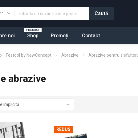
PRODUSE
pre noi
Shop
Promoții
Contact
Festool by NewConcept
Abrazive
Abrazive pentru slefuitoru
le abrazive
REDUS