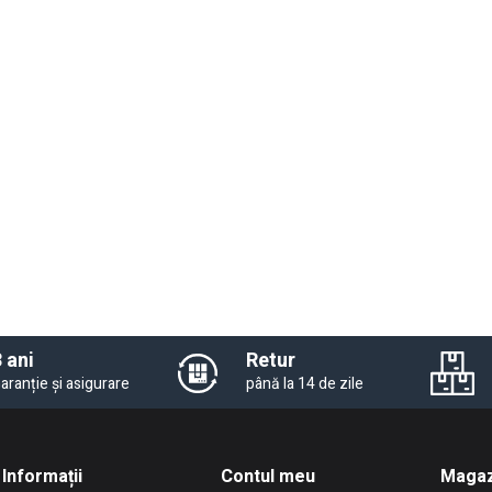
 ani
Retur
aranție și asigurare
până la 14 de zile
Informații
Contul meu
Magaz