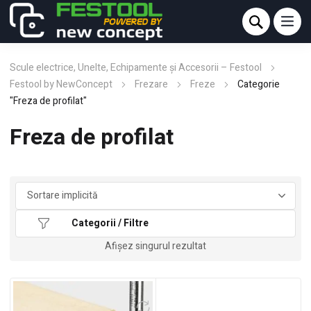
Scule electrice, Unelte, Echipamente și Accesorii – Festool
Festool by NewConcept
Frezare
Freze
Categorie
"Freza de profilat"
Freza de profilat
Categorii / Filtre
Afișez singurul rezultat