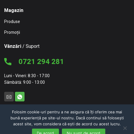
Magazin
Produse
Promoții
Vânzări
/ Suport
0721 294 281
Luni - Vineri: 8:30 - 17:00
Sâmbătă: 9:00 - 13:00
Folosim cookie-uri pentru a ne asigura că îți oferim cea mai
bună experiență pe site-ul nostru. Dacă continui să folosești
© 2026 NC Concept – NEW CONCEPT HOME FURNITURE SRL
acest site, vom considera că ești de acord cu acest lucru.
Politici de confidențialitate
Politici de cookie-uri
De acord
Nu sunt de acord