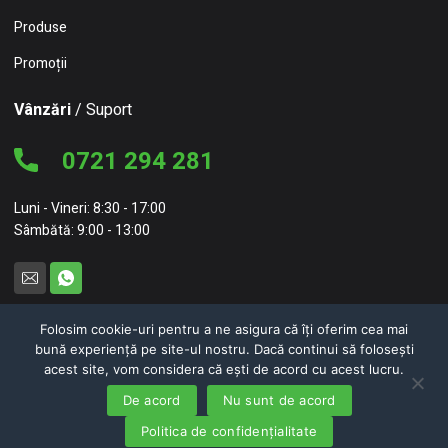
Produse
Promoții
Vânzări
/ Suport
0721 294 281
Luni - Vineri: 8:30 - 17:00
Sâmbătă: 9:00 - 13:00
Folosim cookie-uri pentru a ne asigura că îți oferim cea mai
bună experiență pe site-ul nostru. Dacă continui să folosești
© 2026 NC Concept – NEW CONCEPT HOME FURNITURE SRL
acest site, vom considera că ești de acord cu acest lucru.
Politici de confidențialitate
Politici de cookie-uri
De acord
Nu sunt de acord
0
0
Politica de confidențialitate
WebDesign
DiaStudio.