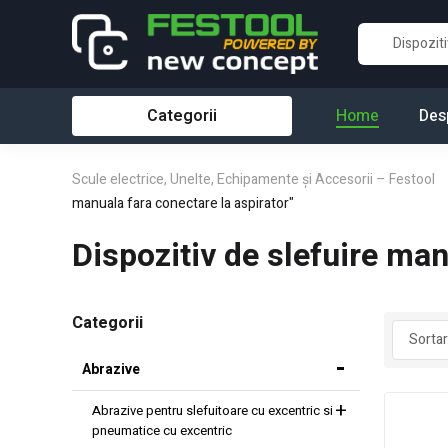
Categorii
Home
Des
Scule electrice, Unelte, Echipamente și Accesorii – Festool
manuala fara conectare la aspirator"
Dispozitiv de slefuire man
Categorii
Abrazive
Abrazive pentru slefuitoare cu excentric si
pneumatice cu excentric