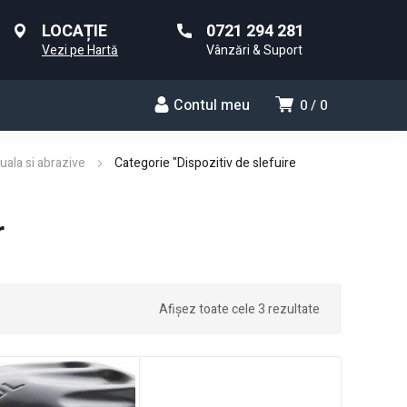
LOCAȚIE
0721 294 281
Vezi pe Hartă
Vânzări & Suport
Contul meu
0
0
uala si abrazive
Categorie "Dispozitiv de slefuire
r
Afișez toate cele 3 rezultate