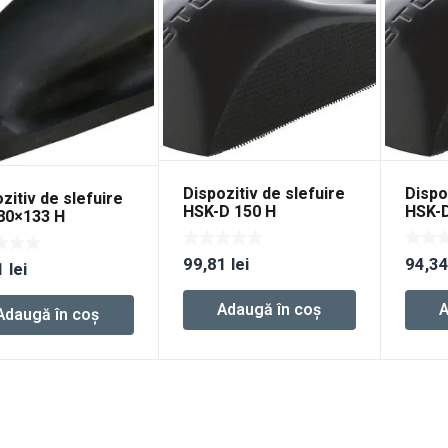
Dispozitiv de slefuire
Dispo
zitiv de slefuire
HSK-D 150 H
HSK-
80×133 H
99,81
lei
94,3
1
lei
Adaugă în coș
A
Adaugă în coș