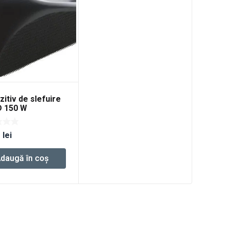
zitiv de slefuire
D 150 W
4
lei
daugă în coș