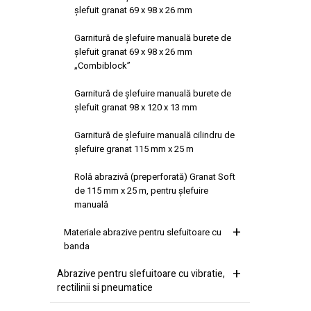
şlefuit granat 69 x 98 x 26 mm
Garnitură de şlefuire manuală burete de
şlefuit granat 69 x 98 x 26 mm
„Combiblock”
Garnitură de şlefuire manuală burete de
şlefuit granat 98 x 120 x 13 mm
Garnitură de şlefuire manuală cilindru de
şlefuire granat 115 mm x 25 m
Rolă abrazivă (preperforată) Granat Soft
de 115 mm x 25 m, pentru şlefuire
manuală
Materiale abrazive pentru slefuitoare cu
banda
Abrazive pentru slefuitoare cu vibratie,
rectilinii si pneumatice