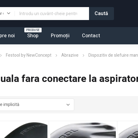
PRODUSE
pre noi
Shop
Promoții
Contact
Festool by NewConcept
Abrazive
Dispozitiv de slefuire man
uala fara conectare la aspirato