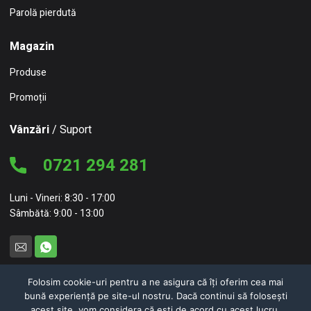
Parolă pierdută
Magazin
Produse
Promoții
Vânzări
/ Suport
0721 294 281
Luni - Vineri: 8:30 - 17:00
Sâmbătă: 9:00 - 13:00
Folosim cookie-uri pentru a ne asigura că îți oferim cea mai
bună experiență pe site-ul nostru. Dacă continui să folosești
© 2026 NC Concept – NEW CONCEPT HOME FURNITURE SRL
acest site, vom considera că ești de acord cu acest lucru.