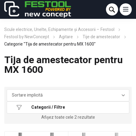
Scule electrice, Unelte, Echipamente și Accesorii – Festool
Festool by NewConcept
Agitare
Tije de amestecator
Categorie "Tija de amestecator pentru MX 1600"
Tija de amestecator pentru
MX 1600
Categorii / Filtre
Afișez toate cele 2 rezultate