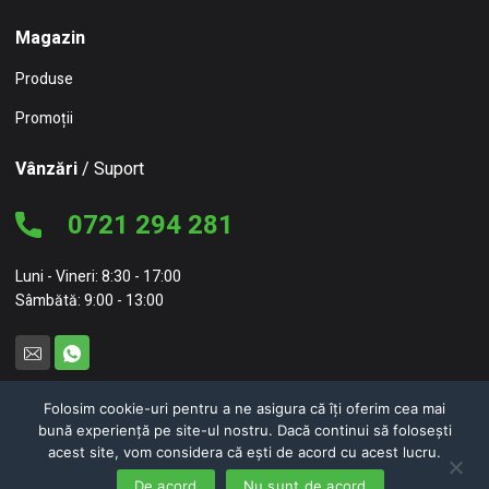
Magazin
Produse
Promoții
Vânzări
/ Suport
0721 294 281
Luni - Vineri: 8:30 - 17:00
Sâmbătă: 9:00 - 13:00
Folosim cookie-uri pentru a ne asigura că îți oferim cea mai
bună experiență pe site-ul nostru. Dacă continui să folosești
© 2026 NC Concept – NEW CONCEPT HOME FURNITURE SRL
acest site, vom considera că ești de acord cu acest lucru.
Politici de confidențialitate
Politici de cookie-uri
De acord
Nu sunt de acord