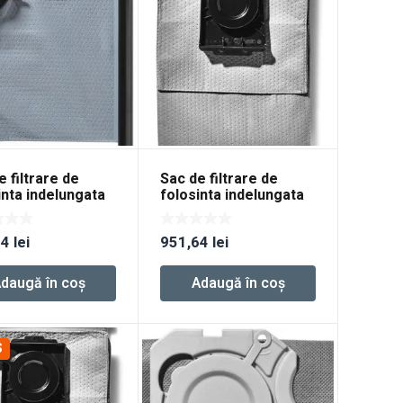
e filtrare de
Sac de filtrare de
inta indelungata
folosinta indelungata
ife-FIS-CT 22
Longlife-FIS-CT 26
64
lei
951,64
lei
daugă în coș
Adaugă în coș
S