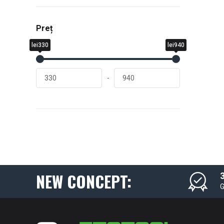
Preț
lei330
lei940
-
NEW CONCEPT:
3
G