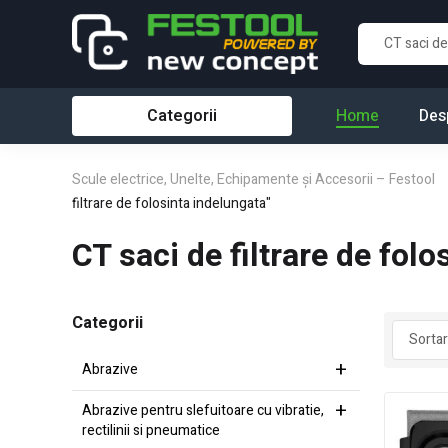
Categorii
Home
Des
Scule electrice, Unelte, Echipamente și Accesorii – Festool
filtrare de folosinta indelungata"
CT saci de filtrare de fol
Categorii
Abrazive
Abrazive pentru slefuitoare cu vibratie,
rectilinii si pneumatice