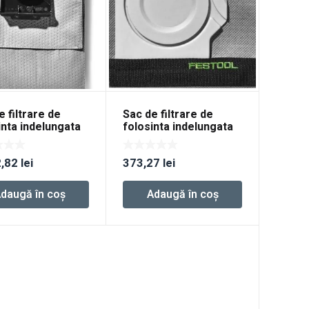
e filtrare de
Sac de filtrare de
inta indelungata
folosinta indelungata
ife-FIS-CT 48
Longlife-FIS-CT SYS
2,82
lei
373,27
lei
daugă în coș
Adaugă în coș