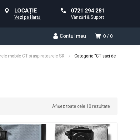
LOCAȚIE
0721 294 281
Vezi pe Hartă
Vânzări & Suport
Contul meu
0
0
rele mobile CT si aspiratoarele SR
Categorie "CT saci de
Afișez toate cele 10 rezultate