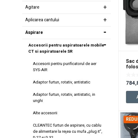
Agitare
Aplicarea cantului
Aspirare
Accesorii pentru aspiratoarele mobile
CT si aspiratoarele SR
Sac d
Accesorii pentru purificatorul de aer
folos
SYS-AIR
LL-F
2/CT
Adaptor furtun, rotativ, antistatic
784,
Adaptor furtun, rotativ, antistatic, in
unghi
Alte accesorii
REDU
CLEANTEC furtun de aspirare, cu cablu
de alimentare la reţea cu mufa „plug it”,
D 27 şi D 32