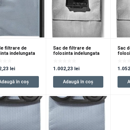
e filtrare de
Sac de filtrare de
Sac d
inta indelungata
folosinta indelungata
folos
life-FIS-CT 33
Longlife-FIS-CT 36
Longl
2,23
lei
1.002,23
lei
1.05
Adaugă în coș
Adaugă în coș
A