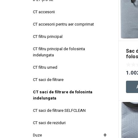
CT accesorii
CT accesorii pentru aer comprimat
CT filtru principal
CT filtru principal de folosinta
Sac d
indelungata
folos
Long
CT filtru umed
1.00
CT saci de filtrare
CT saci de filtrare de folosinta
indelungata
CT saci de filtrare SELFCLEAN
CT saci de reziduri
Duze