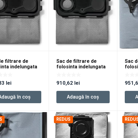
e filtrare de
Sac de filtrare de
Sac d
inta indelungata
folosinta indelungata
folos
IS-CT MINI/MIDI-
LL-FIS-CT25
Longl
15
83
lei
910,62
lei
951,
Adaugă în coș
Adaugă în coș
A
S
REDUS
REDU