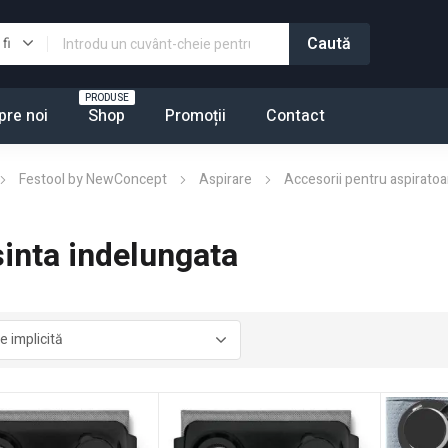
PRODUSE
pre noi
Shop
Promoții
Contact
Festool by NewConcept
Aspirare
Accesorii pentru aspiratoa
osinta indelungata