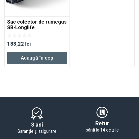
Sac colector de rumegus
SB-Longlife
RTS/DTS/ETS
183,22
lei
Adaugă în coș
Retur
3 ani
până la 14 de zile
Garanție și asigurare