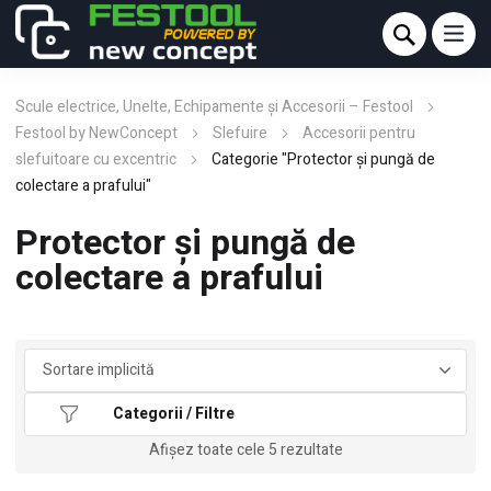
Scule electrice, Unelte, Echipamente și Accesorii – Festool
Festool by NewConcept
Slefuire
Accesorii pentru
slefuitoare cu excentric
Categorie "Protector şi pungă de
colectare a prafului"
Protector şi pungă de
colectare a prafului
Categorii / Filtre
Afișez toate cele 5 rezultate