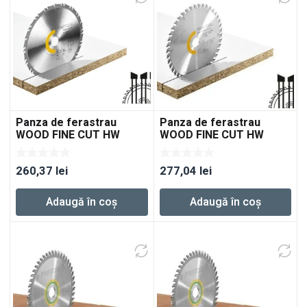
Panza de ferastrau
Panza de ferastrau
WOOD FINE CUT HW
WOOD FINE CUT HW
160×1,6×20 FWWW35
160×1,8×20 WD42
260,37
lei
277,04
lei
Adaugă în coș
Adaugă în coș