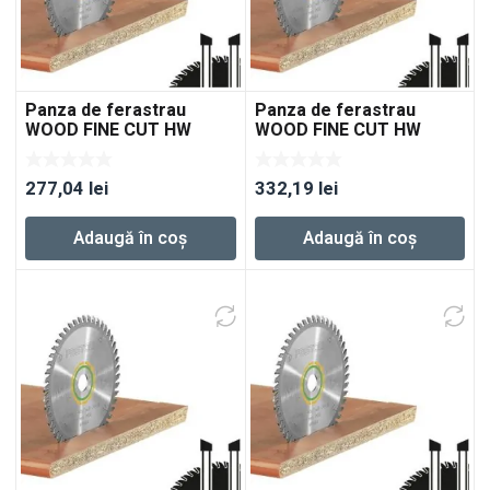
Panza de ferastrau
Panza de ferastrau
WOOD FINE CUT HW
WOOD FINE CUT HW
160×2,2×20 W48
190×2,8×30 W48
277,04
lei
332,19
lei
Adaugă în coș
Adaugă în coș