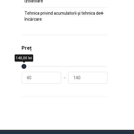
izolatoare
Tehnica privind acumulatorii şi tehnica de
încărcare
Preț
140,00
40,00
lei
lei
-