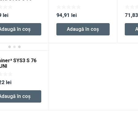
9
lei
94,91
lei
71,8
Adaugă în coș
Adaugă în coș
A
ainer³ SYS3 S 76
UNI
22
lei
Adaugă în coș