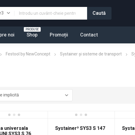
PRODUSE
pre noi
Shop
Promoții
Contact
Festool by NewConcept
Systainer şi sisteme de transport
S
a universala
Systainer³ SYS3 S 147
Systa
UNI SYS3 S 76