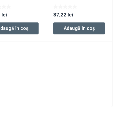
3
lei
87,22
lei
daugă în coș
Adaugă în coș