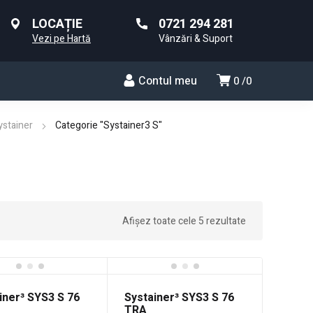
LOCAȚIE
0721 294 281
Vezi pe Hartă
Vânzări & Suport
Contul meu
0
0
ystainer
Categorie "Systainer3 S"
Afișez toate cele 5 rezultate
iner³ SYS3 S 76
Systainer³ SYS3 S 76
TRA