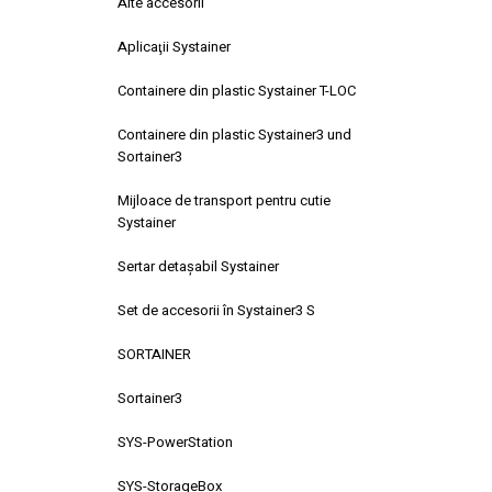
Alte accesorii
Aplicaţii Systainer
Containere din plastic Systainer T-LOC
Containere din plastic Systainer3 und
Sortainer3
Mijloace de transport pentru cutie
Systainer
Sertar detaşabil Systainer
Set de accesorii în Systainer3 S
SORTAINER
Sortainer3
SYS-PowerStation
SYS-StorageBox