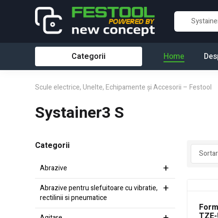
Categorii
Home
Des
Scule electrice, Unelte, Echipamente și Accesorii – Festool
Systainer3 S
Categorii
Abrazive
Abrazive pentru slefuitoare cu vibratie,
rectilinii si pneumatice
Form
TZE-
Agitare