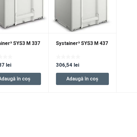
ainer³ SYS3 M 337
Systainer³ SYS3 M 437
87
lei
306,54
lei
Adaugă în coș
Adaugă în coș