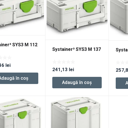
ainer³ SYS3 M 112
Systainer³ SYS3 M 137
Systa
46
lei
241,13
lei
257,
Adaugă în coș
Adaugă în coș
A