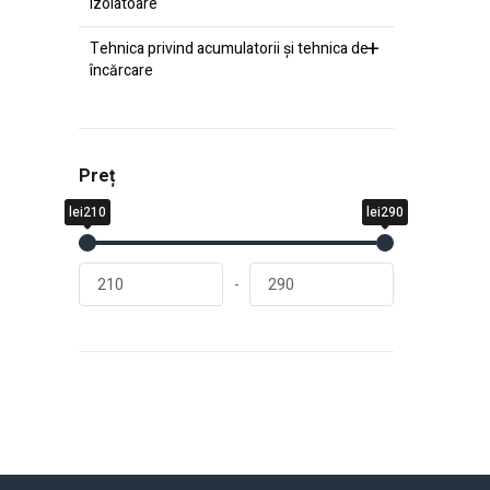
izolatoare
Tehnica privind acumulatorii şi tehnica de
încărcare
Preț
lei210
lei290
-