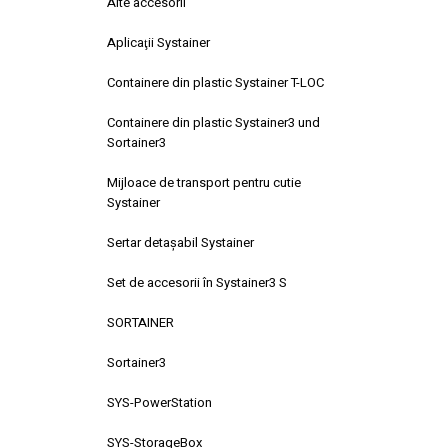
Alte accesorii
Aplicaţii Systainer
Containere din plastic Systainer T-LOC
Containere din plastic Systainer3 und
Sortainer3
Mijloace de transport pentru cutie
Systainer
Sertar detaşabil Systainer
Set de accesorii în Systainer3 S
SORTAINER
Sortainer3
SYS-PowerStation
SYS-StorageBox