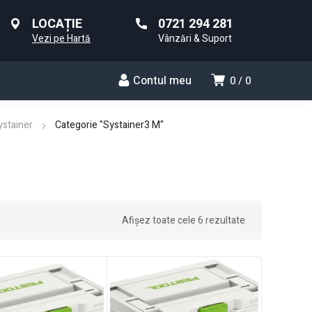
LOCAȚIE
0721 294 281
Vezi pe Hartă
Vânzări & Suport
Contul meu
0
0
ystainer
Categorie "Systainer3 M"
Afișez toate cele 6 rezultate