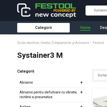
Categorii
Home
Des
Scule electrice, Unelte, Echipamente și Accesorii – Festool
Systainer3 M
Categorii
Abrazive
Abrazive pentru slefuitoare cu vibratie,
rectilinii si pneumatice
Agitare