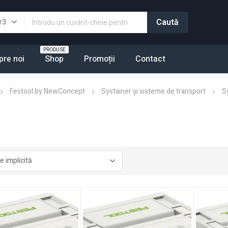
PRODUSE
pre noi
Shop
Promoții
Contact
Festool by NewConcept
Systainer şi sisteme de transport
S