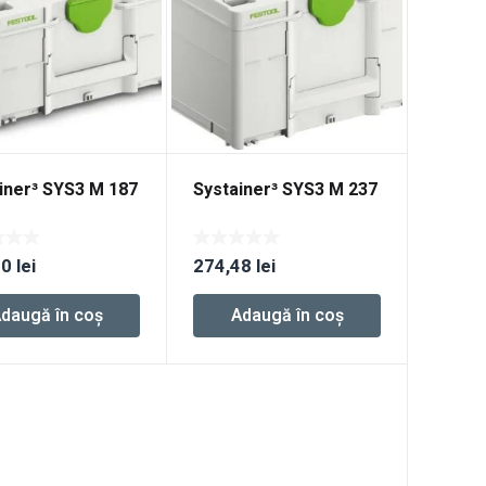
iner³ SYS3 M 187
Systainer³ SYS3 M 237
80
lei
274,48
lei
daugă în coș
Adaugă în coș