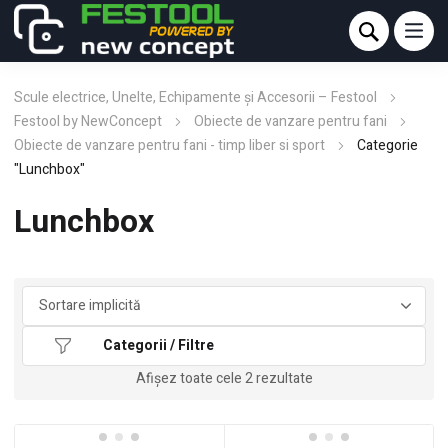
Scule electrice, Unelte, Echipamente și Accesorii – Festool
Festool by NewConcept
Obiecte de vanzare pentru fani
Obiecte de vanzare pentru fani - timp liber si sport
Categorie
"Lunchbox"
Lunchbox
Categorii / Filtre
Afișez toate cele 2 rezultate