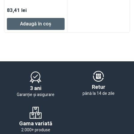
83,41
lei
Adaugă în coș
Retur
3 ani
până la 14 de zile
Garanție și asigurare
Gama variată
2.000+ produse