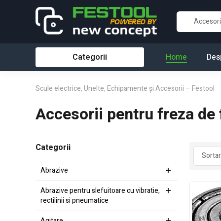
Categorii
Home
Des
Scule electrice, Unelte, Echipamente și Accesorii – Festool
Accesorii pentru freza de 
Categorii
Abrazive
Abrazive pentru slefuitoare cu vibratie,
rectilinii si pneumatice
Agitare