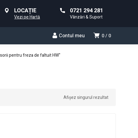
LOCAȚIE
0721 294 281
Vezi pe Hartă
Vânzări & Suport
Contul meu
0
0
orii pentru freza de faltuit HW"
Afișez singurul rezultat