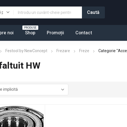
PRODUSE
pre noi
Shop
Promoții
Contact
Festool by NewConcept
Frezare
Freze
Categorie "Acces
faltuit HW