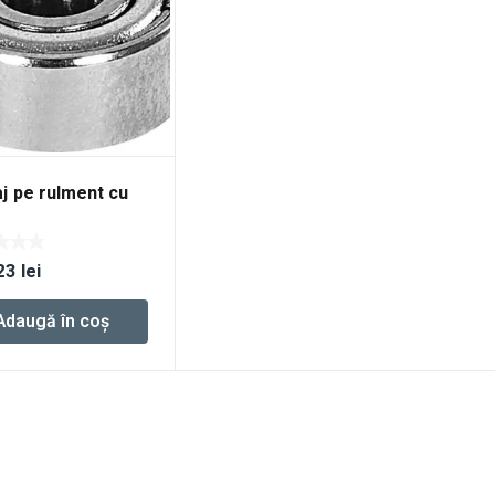
j pe rulment cu
/12,7/16/19/22
23
lei
Adaugă în coș