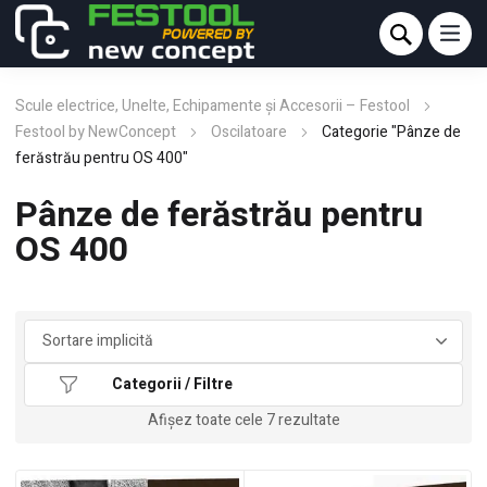
Scule electrice, Unelte, Echipamente și Accesorii – Festool
Festool by NewConcept
Oscilatoare
Categorie "Pânze de
ferăstrău pentru OS 400"
Pânze de ferăstrău pentru
OS 400
Categorii / Filtre
Afișez toate cele 7 rezultate