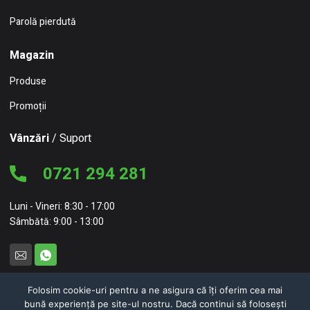
Parolă pierdută
Magazin
Produse
Promoții
Vânzări
/ Suport
0721 294 281
Luni - Vineri: 8:30 - 17:00
Sâmbătă: 9:00 - 13:00
Folosim cookie-uri pentru a ne asigura că îți oferim cea mai
bună experiență pe site-ul nostru. Dacă continui să folosești
© 2026 NC Concept – NEW CONCEPT HOME FURNITURE SRL