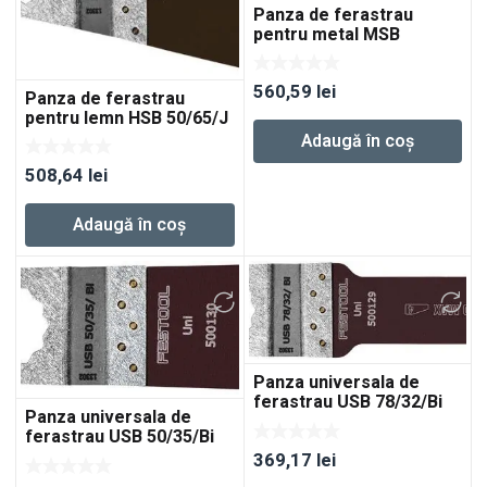
Panza de ferastrau
pentru metal MSB
50/35/Bi 5x
560,59
lei
Panza de ferastrau
pentru lemn HSB 50/65/J
5x
Adaugă în coș
508,64
lei
Adaugă în coș
Panza universala de
ferastrau USB 78/32/Bi
Panza universala de
5x
ferastrau USB 50/35/Bi
5x
369,17
lei