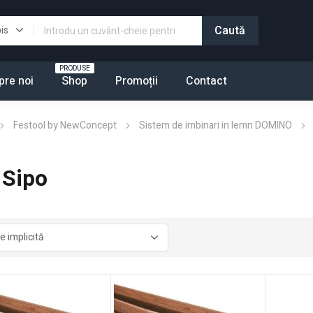
PRODUSE
pre noi
Shop
Promoții
Contact
Festool by NewConcept
Sistem de imbinari in lemn DOMINO
 Sipo