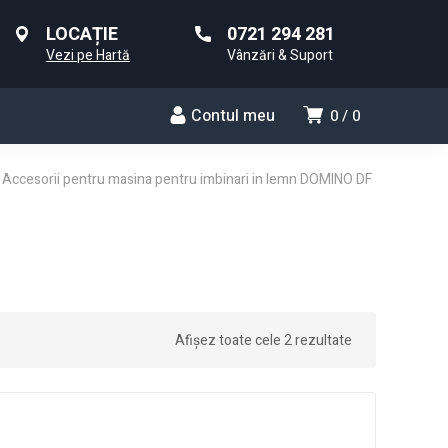
LOCAȚIE
0721 294 281
Vezi pe Hartă
Vânzări & Suport
Contul meu
0
0
Accesorii pentru masina pentru imbinari in lemn DOMINO DF
Afișez toate cele 2 rezultate