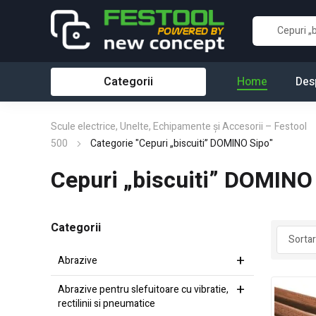
Categorii
Home
Des
Scule electrice, Unelte, Echipamente și Accesorii – Festool
500
Categorie "Cepuri „biscuiti” DOMINO Sipo"
Cepuri „biscuiti” DOMINO
Categorii
Abrazive
Abrazive pentru slefuitoare cu vibratie,
rectilinii si pneumatice