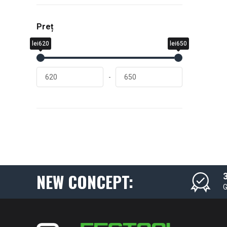
Preț
lei620
lei650
-
NEW CONCEPT:
3
G