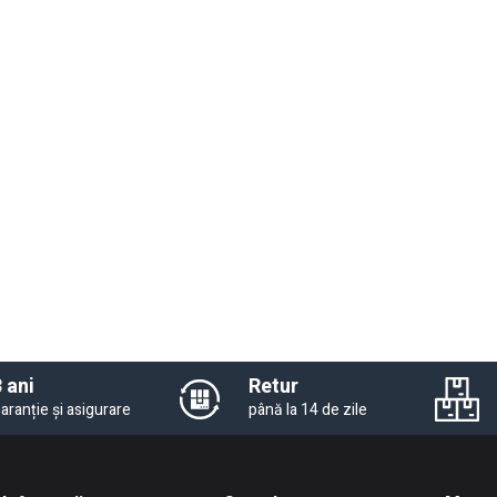
 ani
Retur
aranție și asigurare
până la 14 de zile