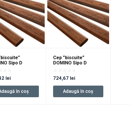
biscuite”
Cep ”biscuite”
NO Sipo D
DOMINO Sipo D
50/28 MAU
8×750/36 MAU
42
lei
724,67
lei
Adaugă în coș
Adaugă în coș