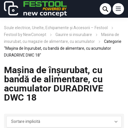
Scule electrice, Unelte, Echipamente și Accesorii – Festool
Festool by NewConcept
Gaurire si insurubare
Masina de
insurubat, cu magazie de alimentare, cu acumulator
Categorie
"Maşina de înşurubat, cu bandă de alimentare, cu acumulator
DURADRIVE DWC 18"
Maşina de înşurubat, cu
bandă de alimentare, cu
acumulator DURADRIVE
DWC 18