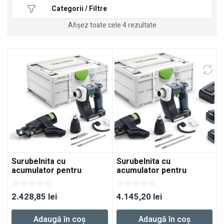
Categorii / Filtre
Afișez toate cele 4 rezultate
Surubelnita cu
Surubelnita cu
acumulator pentru
acumulator pentru
constructii DURADRIVE
constructii DURADRIVE
DWC 18-2500 Basic
DWC 18-2500 HPC 4,0 I-
2.428,85
lei
4.145,20
lei
Plus
Adaugă în coș
Adaugă în coș