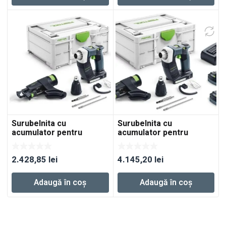
Surubelnita cu
Surubelnita cu
acumulator pentru
acumulator pentru
constructii DURADRIVE
constructii DURADRIVE
DWC 18-4500 Basic
DWC 18-4500 HPC 4,0 I-
2.428,85
lei
4.145,20
lei
Plus
Adaugă în coș
Adaugă în coș