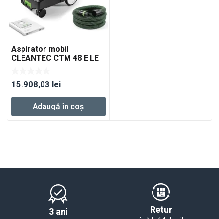
Aspirator mobil
CLEANTEC CTM 48 E LE
EC B22 R1
15.908,03
lei
Adaugă în coș
Retur
3 ani