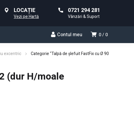
LOCAȚIE
0721 294 281
Vezi pe Hartă
Vânzări & Suport
Contul meu
0
0
cu excentric
Categorie "Talpă de şlefuit FastFix cu Ø 90
2 (dur H/moale