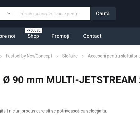
PRODUSE
pre noi
Shop
Promoții
Contact
Festool by NewConcept
Slefuire
Accesorii pentru slefuitor 
"
x cu Ø 90 mm MULTI-JETSTREAM 
găsit niciun produs care să se potrivească cu selecția ta.