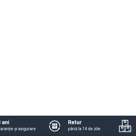
 ani
Retur
aranție și asigurare
până la 14 de zile