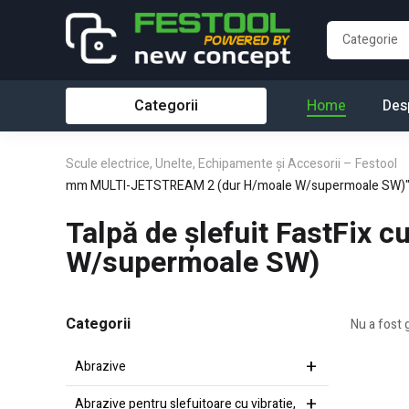
Categorii
Home
Des
Scule electrice, Unelte, Echipamente și Accesorii – Festool
mm MULTI-JETSTREAM 2 (dur H/moale W/supermoale SW)
Talpă de şlefuit FastFi
W/supermoale SW)
Categorii
Nu a fost 
Abrazive
Abrazive pentru slefuitoare cu vibratie,