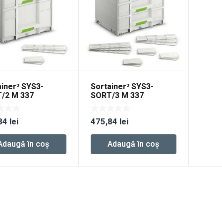
ainer³ SYS3-
Sortainer³ SYS3-
/2 M 337
SORT/3 M 337
84
lei
475,84
lei
Adaugă în coș
Adaugă în coș