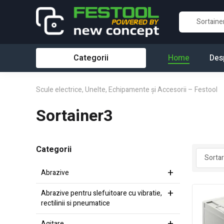
Categorii
Home
Des
Scule electrice, Unelte, Echipamente și Accesorii – Festool
Sortainer3
Categorii
Abrazive
Abrazive pentru slefuitoare cu vibratie,
rectilinii si pneumatice
Agitare