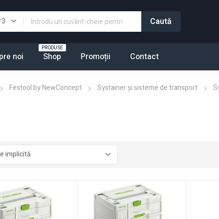
PRODUSE
pre noi
Shop
Promoții
Contact
Festool by NewConcept
Systainer şi sisteme de transport
S