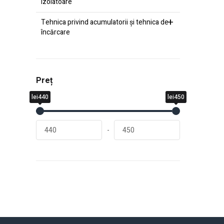
izolatoare
Tehnica privind acumulatorii şi tehnica de
încărcare
Preț
lei440
lei450
-